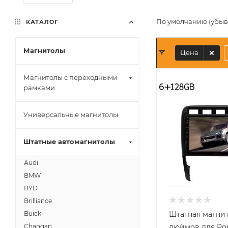
По умолчанию (убы
КАТАЛОГ
Магнитолы
Цена
Магнитолы с переходными
рамками
Универсальные магнитолы
Штатные автомагнитолы
Audi
BMW
BYD
Brilliance
Штатная магнит
Buick
дюймов для Po
Changan