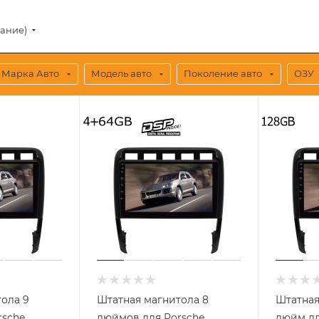
вание)
Марка Авто
Модель авто
Поколение авто
ОЗУ
ола 9
Штатная магнитола 8
Штатная
rsche
дюймов для Porsche
дюйм дл