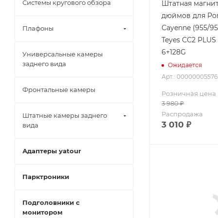
Системы кругового обзора
Штатная магнит
дюймов для Po
Cayenne (955/95
Плафоны
Teyes CC2 PLUS
6+128G
Универсальные камеры
заднего вида
Ожидается
Арт.: 00000005576
Фронтальные камеры
Розничная цена
3 980
₽
Распродажа
Штатные камеры заднего
3 010
₽
вида
Адаптеры yatour
Парктроники
Подголовники с
монитором