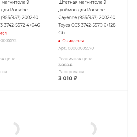
 магнитола 9
Штатная магнитола 9
для Porsche
дюймов для Porsche
(955/957) 2002-10
Cayenne (955/957) 2002-10
C3 3742-5572 4+64G
Teyes CC3 3742-5570 6+128
Gb
тся
00005572
Ожидается
Арт.: 00000005570
ая цена
Розничная цена
3 980
₽
ажа
Распродажа
3 010
₽