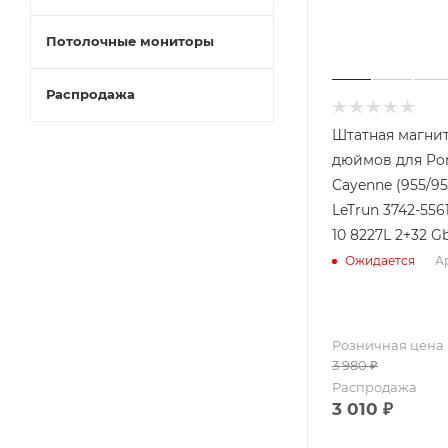
Потолочные мониторы
Распродажа
Штатная магнит
дюймов для Po
Cayenne (955/95
LeTrun 3742-556
10 8227L 2+32 Gb
Ар
Ожидается
Розничная цена
3 980
₽
Распродажа
3 010
₽