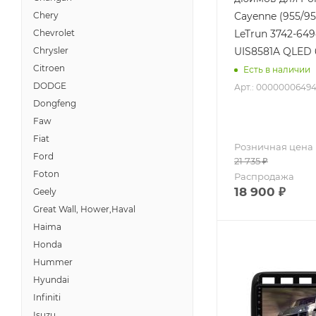
Cayenne (955/95
Chery
LeTrun 3742-649
Chevrolet
UIS8581A QLED 
Chrysler
Citroen
Есть в наличии
DODGE
Арт.: 0000000649
Dongfeng
Faw
Fiat
Розничная цена
Ford
21 735
₽
Foton
Распродажа
18 900
₽
Geely
Great Wall, Hower,Haval
Haima
Honda
Hummer
Hyundai
Infiniti
Isuzu