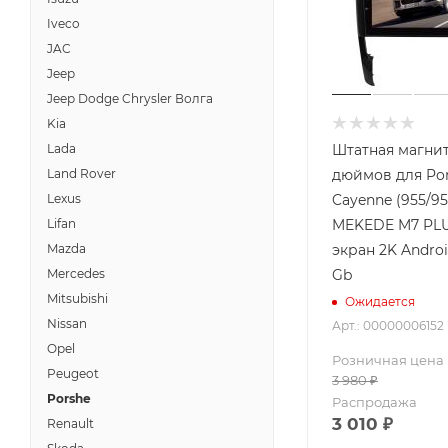
Iveco
JAC
Jeep
Jeep Dodge Chrysler Волга
Kia
Lada
Штатная магнит
Land Rover
дюймов для Po
Lexus
Cayenne (955/95
Lifan
MEKEDE M7 PLU
Mazda
экран 2K Androi
Mercedes
Gb
Mitsubishi
Ожидается
Nissan
Арт.: 00000006152
Opel
Розничная цена
Peugeot
3 980
₽
Porshe
Распродажа
3 010
₽
Renault