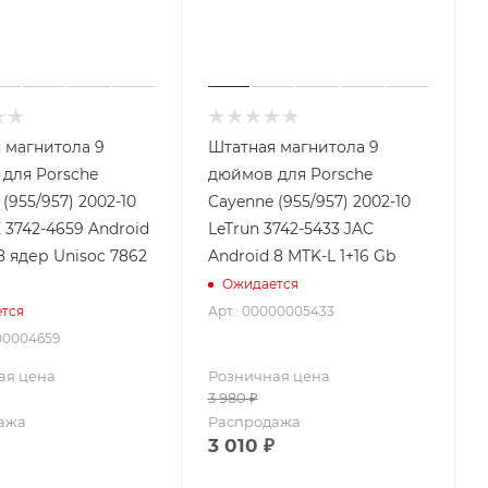
 магнитола 9
Штатная магнитола 9
для Porsche
дюймов для Porsche
(955/957) 2002-10
Cayenne (955/957) 2002-10
3742-4659 Android
LeTrun 3742-5433 JAC
8 ядер Unisoc 7862
Android 8 MTK-L 1+16 Gb
Ожидается
Арт.: 00000005433
тся
000004659
ая цена
Розничная цена
3 980
₽
ажа
Распродажа
3 010
₽