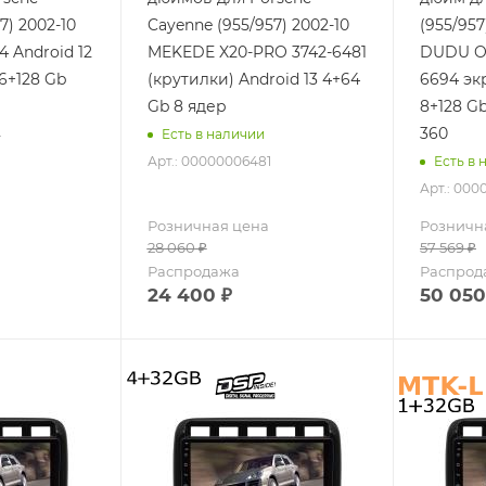
7) 2002-10
Cayenne (955/957) 2002-10
(955/95
4 Android 12
MEKEDE X20-PRO 3742-6481
DUDU OS
6+128 Gb
(крутилки) Android 13 4+64
6694 экр
Gb 8 ядер
8+128 G
360
4
Есть в наличии
Арт.: 00000006481
Есть в 
Арт.: 00
Розничная цена
Розничн
28 060
₽
57 569
₽
Распродажа
Распрод
24 400
₽
50 050