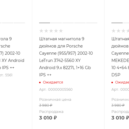
ола 9
Штатная магнитола 9
Штатная
rsche
дюймов для Porsche
дюймов 
7) 2002-10
Cayenne (955/957) 2002-10
Cayenne 
1 XY Android
LeTrun 3742-5560 XY
MEKEDE 
 IPS ++
Android 9.x 8227L 1+16 Gb
10 4+64 
IPS ++
DSP
т.: 5561
Ожидается
Ожидае
Арт.: 00000005560
Арт.: 00
Розничная цена
Розничн
3 980
₽
3 980
₽
Распродажа
Распрод
3 010
₽
3 010
₽