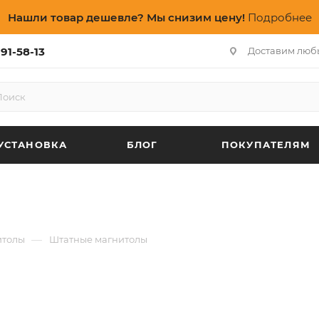
Нашли товар дешевле? Мы снизим цену!
Подробнее
91-58-13
Доставим люб
УСТАНОВКА
БЛОГ
ПОКУПАТЕЛЯМ
—
итолы
Штатные магнитолы