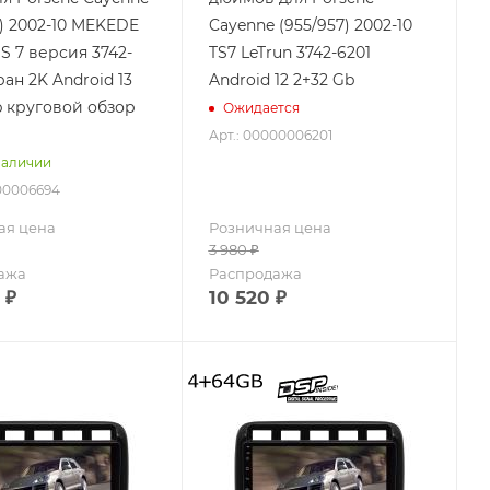
7) 2002-10 MEKEDE
Cayenne (955/957) 2002-10
 7 версия 3742-
TS7 LeTrun 3742-6201
ан 2K Android 13
Android 12 2+32 Gb
b круговой обзор
Ожидается
Арт.: 00000006201
наличии
000006694
ая цена
Розничная цена
3 980
₽
ажа
Распродажа
₽
10 520
₽