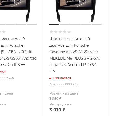
 магнитола 9
Штатная магнитола 9
для Porsche
дюймов для Porsche
(955/957) 2002-10
Cayenne (955/957) 2002-10
742-5735 XY Android
MEKEDE M6 PLUS 3742-5701
 1+32 Gb IPS ++
экран 2K Android 13 4+64
Gb
тся
00005735
Ожидается
Арт.: 00000005701
ая цена
Розничная цена
3 980
₽
ажа
Распродажа
3 010
₽