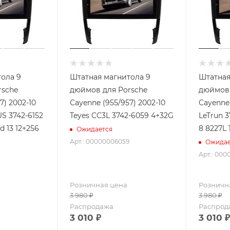
ола 9
Штатная магнитола 9
Штатная
rsche
дюймов для Porsche
дюймов 
7) 2002-10
Cayenne (955/957) 2002-10
Cayenne 
S 3742-6152
Teyes CC3L 3742-6059 4+32G
LeTrun 3
d 13 12+256
8 8227L
Ожидается
Арт.: 00000006059
Ожидае
Арт.: 000
Розничная цена
Розничн
3 980
₽
3 980
₽
Распродажа
Распрод
3 010
₽
3 010
₽