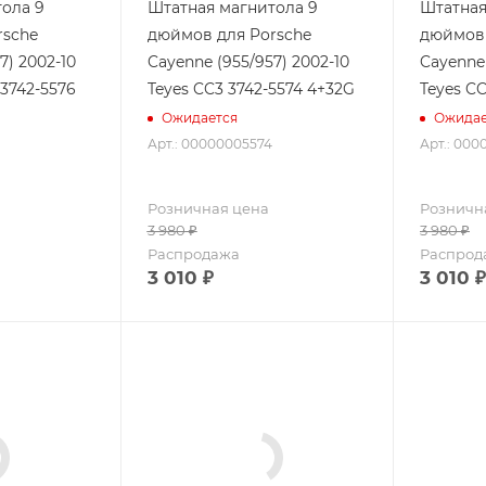
ола 9
Штатная магнитола 9
Штатная
rsche
дюймов для Porsche
дюймов 
7) 2002-10
Cayenne (955/957) 2002-10
Cayenne 
 3742-5576
Teyes CC3 3742-5574 4+32G
Teyes C
Ожидается
Ожидае
Арт.: 00000005574
Арт.: 000
Розничная цена
Розничн
3 980
₽
3 980
₽
Распродажа
Распрод
3 010
₽
3 010
₽