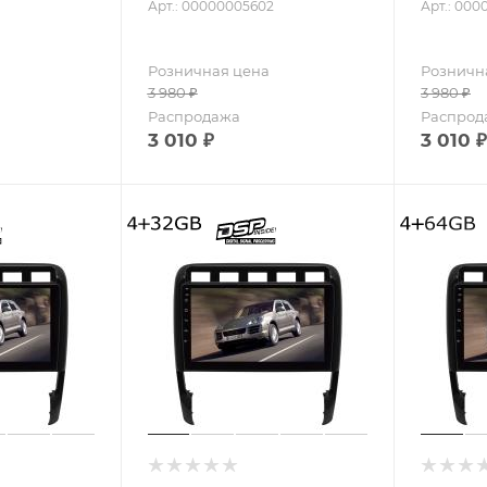
Арт.: 00000005602
Арт.: 000
Розничная цена
Розничн
3 980
₽
3 980
₽
Распродажа
Распрод
3 010
₽
3 010
₽