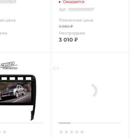
00005601
Ожидается
Арт.: 00000005557
ая цена
Розничная цена
3 980
₽
ажа
Распродажа
3 010
₽