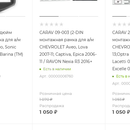
9 дюйм
CARAV 09-003 (2-DIN
CARAV 2
а для а/м
монтажная рамка для а/м
монтажн
, Sonic
CHEVROLET Aveo, Lova
CHEVROL
Barina (TM)
2007-11; Captiva, Epica 2006-
13;Optr
11 / RAVON Nexia R3 2016+
Lacetti 
Excelle 
Есть в наличии
0
Арт.: 00000006760
Есть в 
Арт.: 00
Розничная цена
Розничн
1 070
₽
1 093
₽
Распродажа
Распрод
1 050
₽
1 050
₽