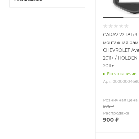
CARAV 22-181 (
монтажная рамк
CHEVROLET Aveo
2011+ / HOLDEN 
2011+
Есть в наличии
Арт.: 0000000468
Розничная цена
978
₽
Распродажа
900
₽