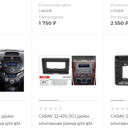
Розничная цена
Розничн
1 840
₽
2 703
₽
Распродажа
Распрод
1 750
₽
2 550
9 дюйм.
CARAV 22-470 (10.1 дюйм.
CARAV 22
а для а/м
монтажная рамка для а/м
монтажн