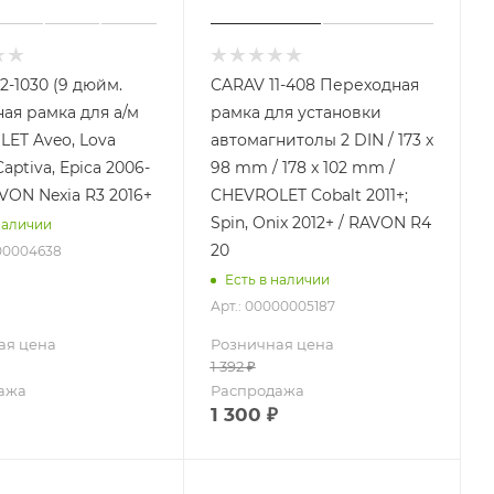
2-1030 (9 дюйм.
CARAV 11-408 Переходная
ая рамка для а/м
рамка для установки
ET Aveo, Lova
автомагнитолы 2 DIN / 173 x
 Captiva, Epica 2006-
98 mm / 178 x 102 mm /
AVON Nexia R3 2016+
CHEVROLET Cobalt 2011+;
Spin, Onix 2012+ / RAVON R4
наличии
20
000004638
Есть в наличии
Арт.: 00000005187
ая цена
Розничная цена
1 392
₽
ажа
Распродажа
1 300
₽