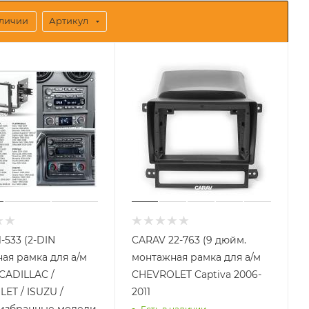
аличии
Артикул
-533 (2-DIN
CARAV 22-763 (9 дюйм.
ая рамка для а/м
монтажная рамка для а/м
 CADILLAC /
CHEVROLET Captiva 2006-
ET / ISUZU /
2011
 избранные модели