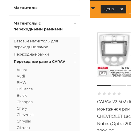
Магнитолы
Цена
Магнитолы с
переходными рамками
Базовые магнитолы для
переходных рамок
Переходные рамки
Переходные рамки CARAV
Acura
Audi
BMW
Brilliance
Buick
CARAV 22-502 (1
Changan
Chery
монтажная рамк
Chevrolet
CHEVROLET Lacet
Chrysler
Nubira,Optra 20
Citroen
2004-06