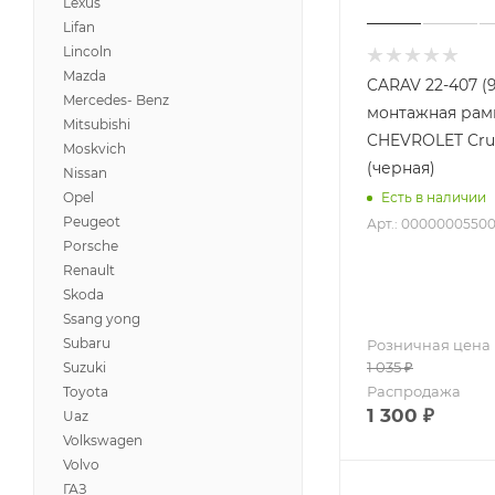
Lexus
Lifan
Lincoln
Mazda
CARAV 22-407 (
Mercedes- Benz
монтажная рамк
Mitsubishi
CHEVROLET Cru
Moskvich
(черная)
Nissan
Есть в наличии
Opel
Peugeot
Арт.: 0000000550
Porsche
Renault
Skoda
Ssang yong
Subaru
Розничная цена
1 035
₽
Suzuki
Распродажа
Toyota
1 300
₽
Uaz
Volkswagen
Volvo
ГАЗ