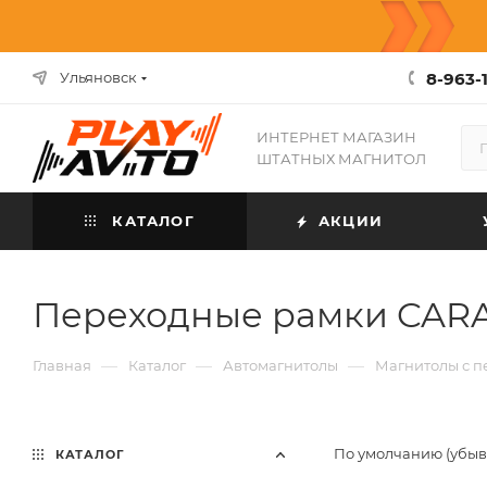
8-963-1
Ульяновск
ИНТЕРНЕТ МАГАЗИН
ШТАТНЫХ МАГНИТОЛ
КАТАЛОГ
АКЦИИ
Переходные рамки CARAV
—
—
—
Главная
Каталог
Автомагнитолы
Магнитолы с 
По умолчанию (убы
КАТАЛОГ