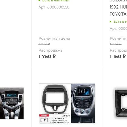
Есть в наличии
1992 HU
Арт.: 00000005501
TOYOTA 
Есть в 
Арт.: 000
Розничная цена
Розничн
1 817
₽
1 334
₽
Распродажа
Распрод
1 750
₽
1 150
₽