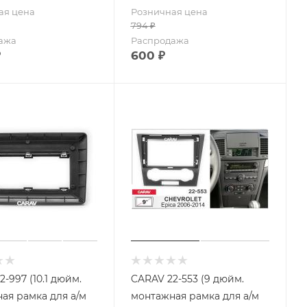
ая цена
Розничная цена
794
₽
ажа
Распродажа
₽
600
₽
-997 (10.1 дюйм.
CARAV 22-553 (9 дюйм.
ая рамка для а/м
монтажная рамка для а/м