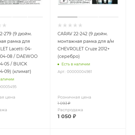
2-279 (9 дюйм.
CARAV 22-242 (9 дюйм.
ая рамка для
монтажная рамка для а/м
ET Lacetti 04-
CHEVROLET Cruze 2012+
a 04-08 / DAEWOO
(серебро)
04-05 / BUICK
Есть в наличии
04-09) (климат)
Арт.: 00000004981
наличии
000005495
ая цена
Розничная цена
1 093
₽
ажа
Распродажа
1 050
₽