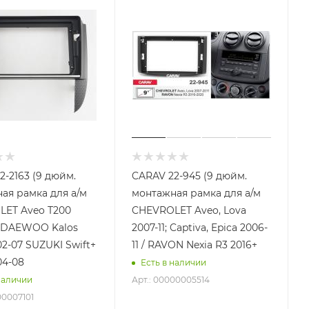
2-2163 (9 дюйм.
CARAV 22-945 (9 дюйм.
ая рамка для а/м
монтажная рамка для а/м
ET Aveo T200
CHEVROLET Aveo, Lova
 DAEWOO Kalos
2007-11; Captiva, Epica 2006-
02-07 SUZUKI Swift+
11 / RAVON Nexia R3 2016+
04-08
Есть в наличии
Арт.: 00000005514
наличии
00007101