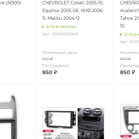
rk (M300)
CHEVROLET Cobalt 2005-10,
CHEVRO
Equinox 2005-06, HHR 2006-
Avalanch
11, Malibu 2004-12
Tahoe 20
10
Есть в наличии
Арт.: 00000005640
Есть в 
Арт.: 000
Розничная цена
Розничн
920
₽
943
₽
Распродажа
Распрод
850
₽
850
₽