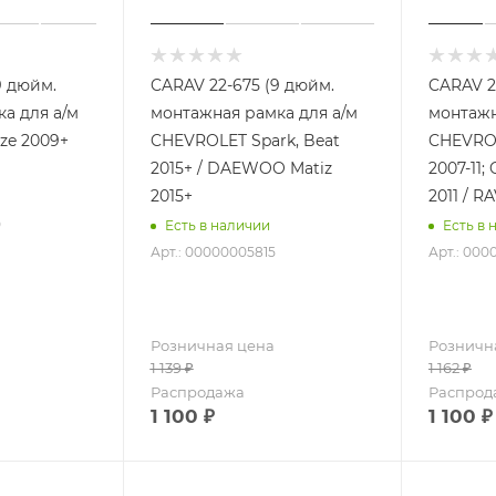
9 дюйм.
CARAV 22-675 (9 дюйм.
CARAV 2
а для а/м
монтажная рамка для а/м
монтажн
ze 2009+
CHEVROLET Spark, Beat
CHEVROL
2015+ / DAEWOO Matiz
2007-11;
2015+
2011 / R
0
Есть в наличии
Есть в 
Арт.: 00000005815
Арт.: 00
Розничная цена
Розничн
1 139
₽
1 162
₽
Распродажа
Распрод
1 100
₽
1 100
₽