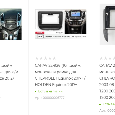
9 дюйм
CARAV 22-926 (10.1 дюйм.
CARAV 2
а для а/м
монтажная рамка для
монтажн
e 2012+
CHEVROLET Equinox 2017+ /
CHEVROL
HOLDEN Equinox 2017+
2003-08
T200 20
Есть в наличии
T200 20
0
Арт.: 00000006777
Есть в 
Арт.: 000