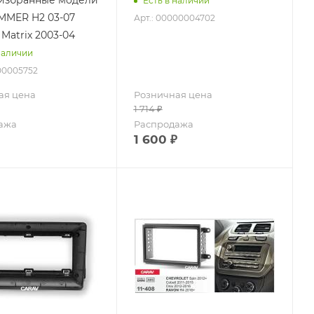
Есть в наличии
MMER H2 03-07
Арт.: 00000004702
Matrix 2003-04
наличии
00005752
ая цена
Розничная цена
1 714
₽
ажа
Распродажа
1 600
₽