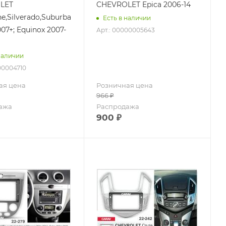
LET
CHEVROLET Epica 2006-14
e,Silverado,Suburban,
Есть в наличии
07+; Equinox 2007-
Арт.: 00000005643
наличии
00004710
ая цена
Розничная цена
966
₽
ажа
Распродажа
900
₽