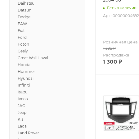
Daihatsu
Есть в наличии
Datsun
Арт.: 00000004692
Dodge
FAW
Fiat
Ford
Розничная цена
Foton
1 392
₽
Geely
Распродажа
Great Wall Haval
1 300
₽
Honda
Hummer
Hyundai
Infiniti
Isuzu
Iveco
JAC
Jeep
Kia
Lada
Land Rover