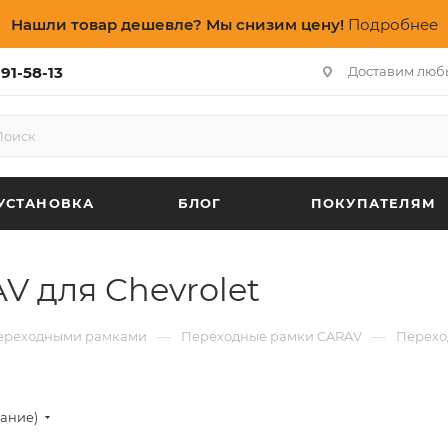
Нашли товар дешевле? Мы снизим цену!
Подробнее
91-58-13
Доставим люб
УСТАНОВКА
БЛОГ
ПОКУПАТЕЛЯМ
 для Chevrolet
—
—
переходными рамками
Переходные рамки CARAV
Перехо
вание)