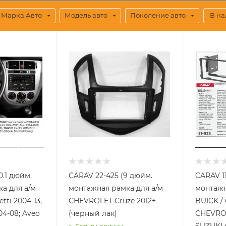
Марка Авто
Модель авто
Поколение авто
В н
0.1 дюйм.
CARAV 22-425 (9 дюйм.
CARAV 11
а для а/м
монтажная рамка для а/м
монтажн
ti 2004-13,
CHEVROLET Cruze 2012+
BUICK /
04-08; Aveo
(черный лак)
CHEVROL
SUZUKI