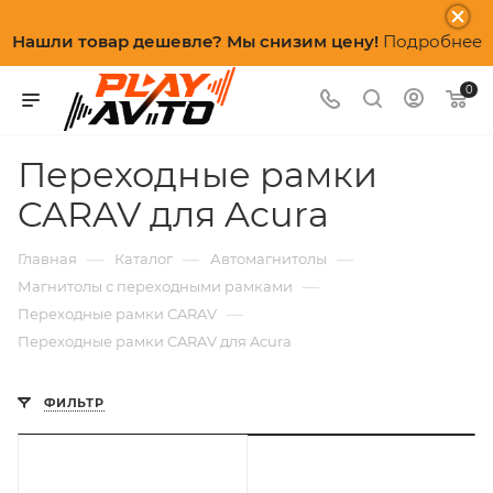
Нашли товар дешевле? Мы снизим цену!
Подробнее
0
Переходные рамки
CARAV для Acura
—
—
—
Главная
Каталог
Автомагнитолы
—
Магнитолы с переходными рамками
—
Переходные рамки CARAV
Переходные рамки CARAV для Acura
ФИЛЬТР