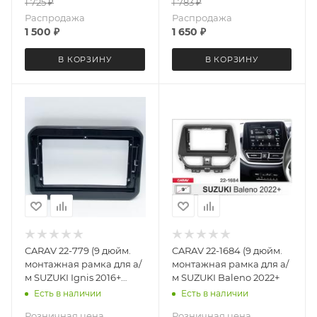
1 725
₽
1 783
₽
Распродажа
Распродажа
1 500
₽
1 650
₽
В КОРЗИНУ
В КОРЗИНУ
CARAV 22-779 (9 дюйм.
CARAV 22-1684 (9 дюйм.
монтажная рамка для а/
монтажная рамка для а/
м SUZUKI Ignis 2016+
м SUZUKI Baleno 2022+
(Gloss black)
Есть в наличии
Есть в наличии
Розничная цена
Розничная цена