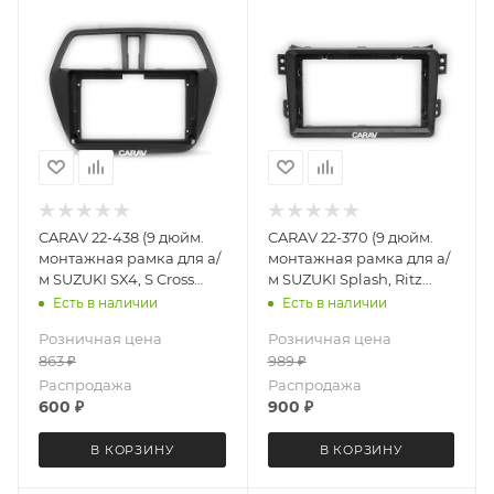
CARAV 22-438 (9 дюйм.
CARAV 22-370 (9 дюйм.
монтажная рамка для а/
монтажная рамка для а/
м SUZUKI SX4, S Cross
м SUZUKI Splash, Ritz
2013+
2008-2012 / OPEL Agila
Есть в наличии
Есть в наличии
2008-2014
Розничная цена
Розничная цена
863
₽
989
₽
Распродажа
Распродажа
600
₽
900
₽
В КОРЗИНУ
В КОРЗИНУ