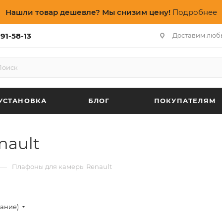
Нашли товар дешевле? Мы снизим цену!
Подробнее
91-58-13
Доставим люб
УСТАНОВКА
БЛОГ
ПОКУПАТЕЛЯМ
nault
—
Плафоны для камеры Renault
вание)