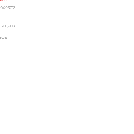
тся
00003712
ая цена
ажа