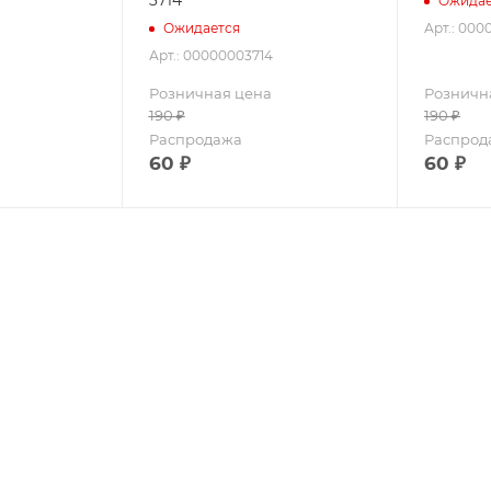
Ожидае
Арт.: 000
Ожидается
Арт.: 00000003714
Розничная цена
Розничн
190
₽
190
₽
Распродажа
Распрод
60
₽
60
₽