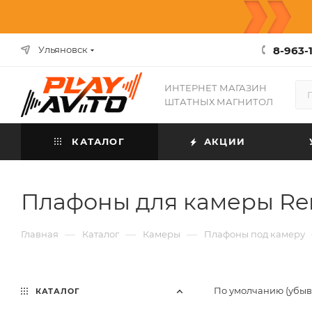
8-963-1
Ульяновск
ИНТЕРНЕТ МАГАЗИН
ШТАТНЫХ МАГНИТОЛ
КАТАЛОГ
АКЦИИ
Плафоны для камеры Re
—
—
—
Главная
Каталог
Камеры
Плафоны под камеру
По умолчанию (убы
КАТАЛОГ