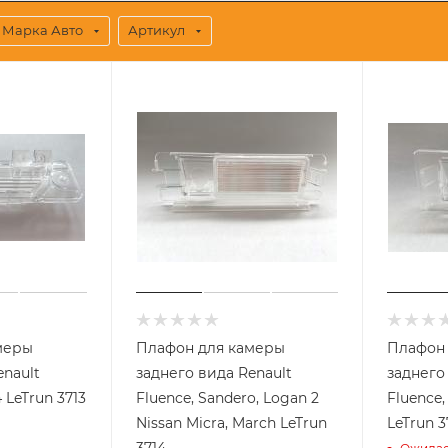
Марка Авто
Артикул
меры
Плафон для камеры
Плафон
enault
заднего вида Renault
заднего
 LeTrun 3713
Fluence, Sandero, Logan 2
Fluence,
Nissan Micra, March LeTrun
LeTrun 3
3714