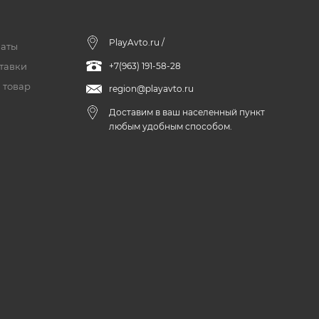
PlayAvto.ru /
латы
тавки
+7(963) 191-58-28
 товар
region@playavto.ru
Доставим в ваш населенный пункт
любым удобным способом.