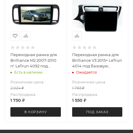
Переходная рамка для
Переходная рамка для
Brilliance M2 2007-2010
Brilliance V3 2015+ LeTrun
гг. LeTrun 4092 под
4014 под базовую
базовую магнитолу 9
магнитолу 10 дюймов
Есть в наличии
Ожидается
дюймов
Розничная цена
Розничная цена
2 024
₽
1 783
₽
Распродажа
Распродажа
1 750
₽
1 550
₽
В КОРЗИНУ
ПОД ЗАКАЗ