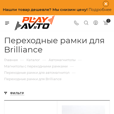
Нашли товар дешевле? Мы снизим цену!
Подробнее
0
Переходные рамки для
Brilliance
—
—
—
Главная
Каталог
Автомагнитолы
—
Магнитолы с переходными рамками
—
Переходные рамки для автомагнитол
Переходные рамки для Brilliance
ФИЛЬТР